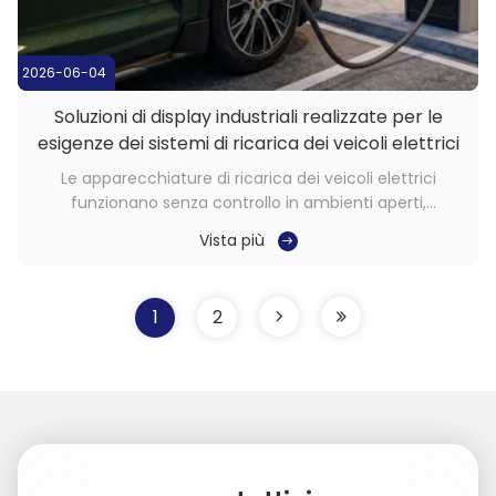
2026-06-04
Soluzioni di display industriali realizzate per le
esigenze dei sistemi di ricarica dei veicoli elettrici
Le apparecchiature di ricarica dei veicoli elettrici
funzionano senza controllo in ambienti aperti,
sottoposti a luce solare diretta, pioggia, polvere e
Vista più
oscillazioni di temperatura che possono superare i 50
°C tra le stagioni.L'interfaccia di visualizzazione è il
principale punto di contatto tra il ...
1
2