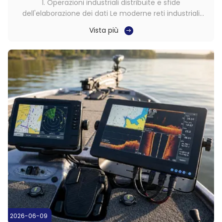
1. Operazioni industriali distribuite e sfide
dell'elaborazione dei dati Le moderne reti industriali
sono sempre più distribuite su più siti, risorse e ambienti
Vista più
sul campo. Man mano che queste operazioni crescono,
generano enormi volumi di telemetria e dati applicativi
che devono essere elaborati in ...
2026-06-09