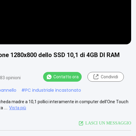
one 1280x800 dello SSD 10,1 di 4GB DI RAM
Contatto ora
Condividi
83 opinioni
pannello
#
PC industriale incastonato
scheda madre a 10,1 pollici interamente in computer dell'One Touch
....
Vista più
LASCI UN MESSAGGIO