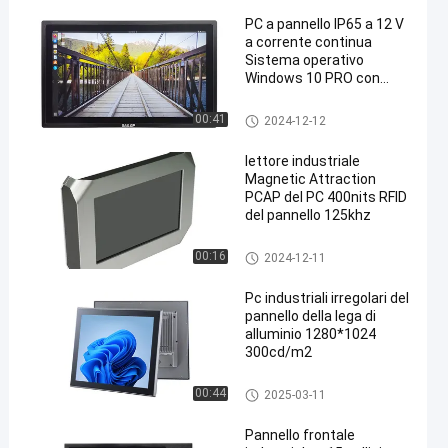
PC a pannello IP65 a 12 V
a corrente continua
Sistema operativo
Windows 10 PRO con
display LCD
pc del pannello ip65
00:41
2024-12-12
lettore industriale
Magnetic Attraction
PCAP del PC 400nits RFID
del pannello 125khz
PC industriale del pannello di t
00:16
2024-12-11
occo
Pc industriali irregolari del
pannello della lega di
alluminio 1280*1024
300cd/m2
pc incastonato del pannello di
00:44
2025-03-11
tocco
Pannello frontale