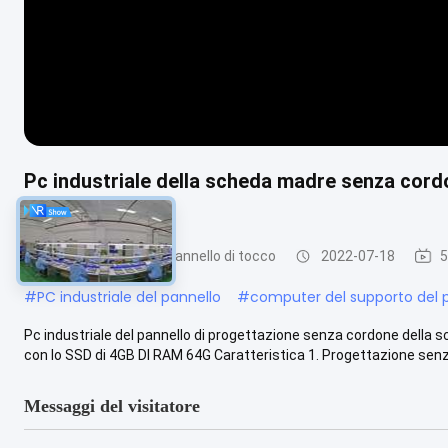
Pc industriale della scheda madre senza cord
64G»
pc incastonato del pannello di tocco
2022-07-18
5
#
PC industriale del pannello
#
computer del supporto del 
Pc industriale del pannello di progettazione senza cordone della 
con lo SSD di 4GB DI RAM 64G Caratteristica 1. Progettazione senza 
Messaggi del visitatore