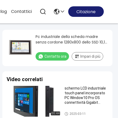
Blog
Contattici
Citazione
Pc industriale della scheda madre
senza cordone 1280x800 dello SSD 10,1
di 4GB DI RAM 64G»
Contatto ora
Impari di più
Video correlati
schermo LCD industriale
touch panel incorporato
PC Window10 Pro OS
connettività Gigabit
Ethernet lega di alluminio
pc incastonato del pannello di
00:44
2025-03-11
tocco