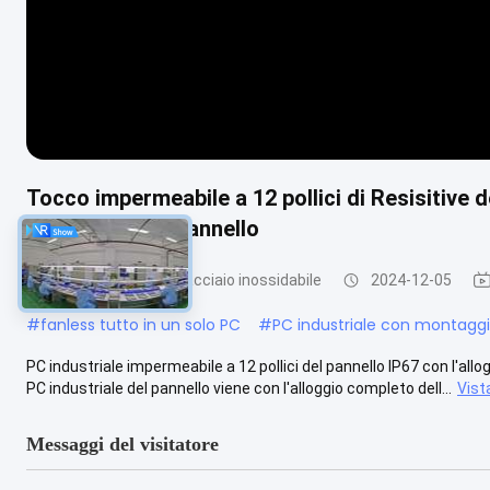
Tocco impermeabile a 12 pollici di Resisitive d
industriale del pannello
PC del pannello dell'acciaio inossidabile
2024-12-05
#
fanless tutto in un solo PC
#
PC industriale con montaggi
PC industriale impermeabile a 12 pollici del pannello IP67 con l'all
PC industriale del pannello viene con l'alloggio completo dell...
Vist
Messaggi del visitatore