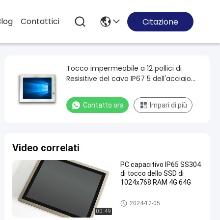
Blog
Contattici
Citazione
Tocco impermeabile a 12 pollici di
Resisitive del cavo IP67 5 dell'acciaio
inossidabile del PC industriale del
pannello
Contatto ora
Impari di più
Video correlati
PC capacitivo IP65 SS304
di tocco dello SSD di
1024x768 RAM 4G 64G
PC del pannello dell'acciaio in
2024-12-05
ossidabile
00:49