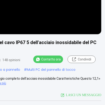
el cavo IP67 5 dell'acciaio inossidabile del PC
Contatto ora
Condividi
148 opinioni
o a pannello
#
Multi PC del pannello di tocco
oggio completo dell'acciaio inossidabile Caratteristiche Questo 12,1»
a più
LASCI UN MESSAGGIO