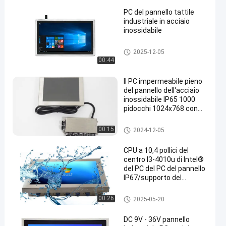
PC del pannello tattile
industriale in acciaio
inossidabile
PC del pannello dell'acciaio in
2025-12-05
ossidabile
00:44
Il PC impermeabile pieno
del pannello dell'acciaio
inossidabile IP65 1000
pidocchi 1024x768 con
scoppia la scatola
PC del pannello dell'acciaio in
00:15
2024-12-05
ossidabile
CPU a 10,4 pollici del
centro I3-4010u di Intel®
del PC del PC del pannello
IP67/supporto del
pannello e 1000 pidocchi
PC del pannello dell'acciaio in
00:26
2025-05-20
ossidabile
DC 9V - 36V pannello