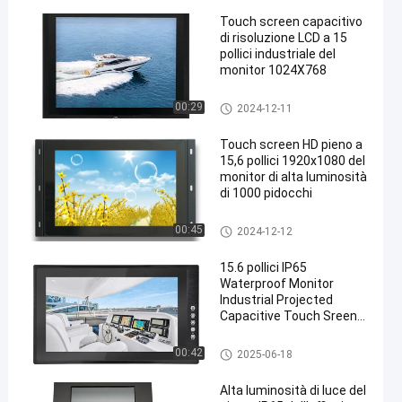
Touch screen capacitivo
di risoluzione LCD a 15
pollici industriale del
monitor 1024X768
Monitor di alta luminosità
00:29
2024-12-11
en
Touch screen HD pieno a
15,6 pollici 1920x1080 del
monitor di alta luminosità
di 1000 pidocchi
Monitor di alta luminosità
00:45
2024-12-12
15.6 pollici IP65
Waterproof Monitor
Industrial Projected
Capacitive Touch Sreen
Optical Bonding LCD 1000
Nits Displays con anti
Monitor di alta luminosità
00:42
2025-06-18
abbagliamento
Alta luminosità di luce del