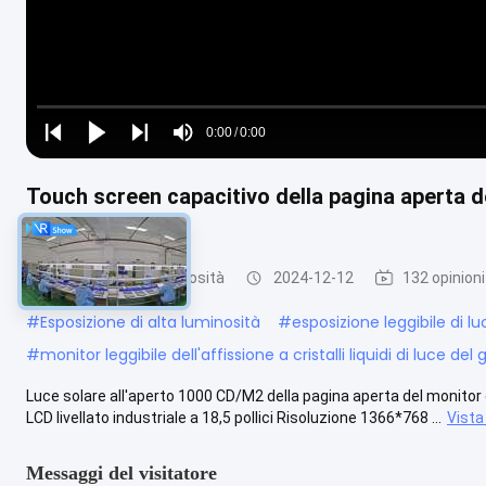
Loaded
:
0%
0:00
/
0:00
Play
Play
Play
Mute
Current
Duration
next
next
Time
Touch screen capacitivo della pagina aperta d
pollici
Monitor di alta luminosità
2024-12-12
132 opinioni
#
Esposizione di alta luminosità
#
esposizione leggibile di lu
#
monitor leggibile dell'affissione a cristalli liquidi di luce del 
Luce solare all'aperto 1000 CD/M2 della pagina aperta del monitor ca
LCD livellato industriale a 18,5 pollici Risoluzione 1366*768 ...
Vista
Messaggi del visitatore