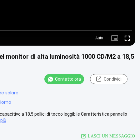
Auto
Picture-
Fullscre
in-
Picture
el monitor di alta luminosità 1000 CD/M2 a 18,5
Contatto ora
Condividi
ce solare
giorno
pacitivo a 18,5 pollici di tocco leggibile Caratteristica pannello
 più
LASCI UN MESSAGGIO