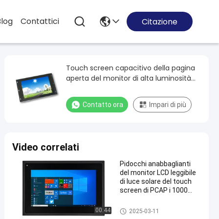
Blog
Contattici
Citazione
Touch screen capacitivo della pagina
aperta del monitor di alta luminosità
1000 CD/M2 a 18,5 pollici
Contatto ora
Impari di più
Video correlati
Pidocchi anabbaglianti
del monitor LCD leggibile
di luce solare del touch
screen di PCAP i 1000
fronteggiano IP65
impermeabilizzano
Monitor di alta luminosità
00:44
2025-03-11