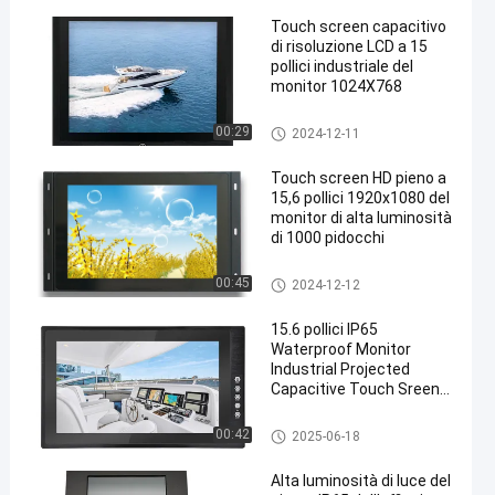
Touch screen capacitivo
di risoluzione LCD a 15
pollici industriale del
monitor 1024X768
Monitor di alta luminosità
00:29
2024-12-11
Touch screen HD pieno a
15,6 pollici 1920x1080 del
monitor di alta luminosità
di 1000 pidocchi
Monitor di alta luminosità
00:45
2024-12-12
15.6 pollici IP65
Waterproof Monitor
Industrial Projected
Capacitive Touch Sreen
Optical Bonding LCD 1000
Nits Displays con anti
Monitor di alta luminosità
00:42
2025-06-18
abbagliamento
Alta luminosità di luce del