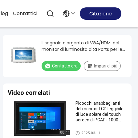
Blog
Contattici
Citazione
Il segnale d'argento di VGA/HDMI del
monitor di luminosità alta Ports per le
applicazioni all'aperto
Contatto ora
Impari di più
Video correlati
Pidocchi anabbaglianti
del monitor LCD leggibile
di luce solare del touch
screen di PCAP i 1000
fronteggiano IP65
impermeabilizzano
Monitor di alta luminosità
00:44
2025-03-11