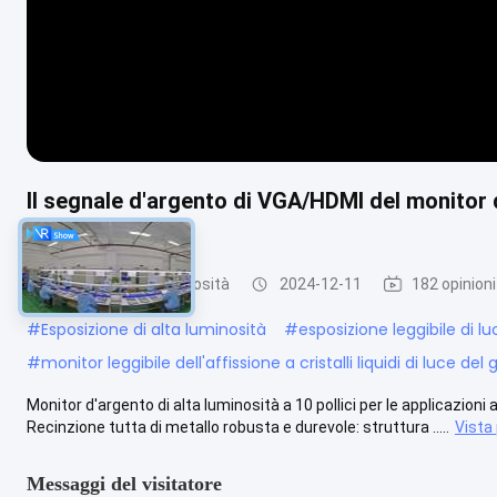
Il segnale d'argento di VGA/HDMI del monitor d
all'aperto
Monitor di alta luminosità
2024-12-11
182 opinioni
#
Esposizione di alta luminosità
#
esposizione leggibile di lu
#
monitor leggibile dell'affissione a cristalli liquidi di luce del 
Monitor d'argento di alta luminosità a 10 pollici per le applicazioni 
Recinzione tutta di metallo robusta e durevole: struttura .....
Vista 
Messaggi del visitatore