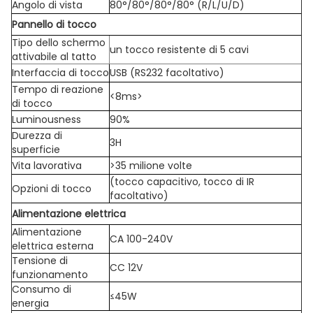
Angolo di vista
80°/80°/80°/80° (R/L/U/D)
Pannello di tocco
Tipo dello schermo
un tocco resistente di 5 cavi
attivabile al tatto
Interfaccia di tocco
USB (RS232 facoltativo)
Tempo di reazione
<8ms>
di tocco
Luminousness
90%
Durezza di
3H
superficie
Vita lavorativa
>35 milione volte
(tocco capacitivo, tocco di IR
Opzioni di tocco
facoltativo)
Alimentazione elettrica
Alimentazione
CA 100-240V
elettrica esterna
Tensione di
CC 12V
funzionamento
Consumo di
≤45W
energia