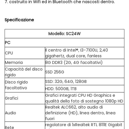
7. costruito in Wifi ed in Bluetooth che nascosti dentro.
Specificazione
Modello: SC24W
PC
Il centro di Intel®, I3-7100U, 2,40
CPU
gigahertz, dual core, fanless
Memoria
8G DDR3 (2G, 4G facoltativi)
Capacità del disco
SSD 256G
rigido
SSD: 32G, 64G, 128GB
Disco rigido
facoltativo
HDD: 500GB, 1TB
Grafici integrati CPU HD Graphics e
Grafici
qualità della foto di sostegno 1080p HD
Realtek ALC662, alto audio di
Audio
definizione (HD), linea dentro, linea
fuori
regolatore di 1xRealtek RTL 8111E Gigabit
Rete