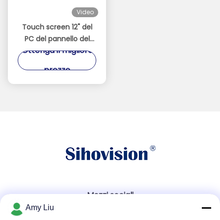
Video
Touch screen 12" del
PC del pannello del
Ottenga il migliore
sistema di Ubuntu IP67
impermeabile per
prezzo
controllo dei processi
Mezzi sociali
Amy Liu