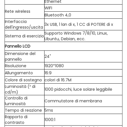
Ethernet
WIFI
Rete wireless
Bluetooth 4,0
Interfaccia
3x USB, 1 lan di x, 1 CC di POTERE di x
dell'ingresso/uscita
Supporto Windows 7/8/10, Linux,
Sistema di esercizio
Ubuntu, Debian, ecc.
Pannello LCD
Dimensione del
24"
pannello
Risoluzione
1920*1080
Allungamento
16:9
Colore di sostegno
colori di 16.7M
Luminosità (² di
1000 pidocchi, luce solare leggibile
cd/m)
Controllo di
Commutatore di membrana
luminosità
Tempo di reazione
5ms
Rapporto di
1000:1
contrasto