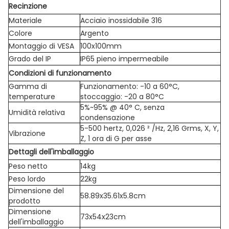
Recinzione
Materiale
Acciaio inossidabile 316
Colore
Argento
Montaggio di VESA
100x100mm
Grado del IP
IP65 pieno impermeabile
Condizioni di funzionamento
Gamma di
Funzionamento: -10 a 60°C,
temperature
stoccaggio: -20 a 80°C
5%~95% @ 40° C, senza
Umidità relativa
condensazione
5-500 hertz, 0,026 ² /Hz, 2,16 Grms, X, Y,
Vibrazione
Z, 1 ora di G per asse
Dettagli dell'imballaggio
Peso netto
14kg
Peso lordo
22kg
Dimensione del
58.89x35.61x5.8cm
prodotto
Dimensione
73x54x23cm
dell'imballaggio