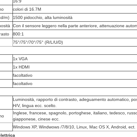
16:9
no
colori di 16.7M
cd/m)
1500 pidocchio, alta luminosità
nosità
Con il sensore leggero nella parte anteriore, attenuazione auto
rasto
800:1
75°/75°/70°/75° (R/L/U/D)
1x VGA
1x HDMI
facoltativo
facoltativo
Luminosità, rapporto di contrasto, adeguamento automatico, pos
H/V, lingua ecc. scelto.
Inglese, francese, spagnolo, portoghese, italiano, tedesco, russ
no
giapponese, cinese ecc.
Windows XP, Windwows /7/8/10, Linux, Mac OS X, Android, ect.
lettrica