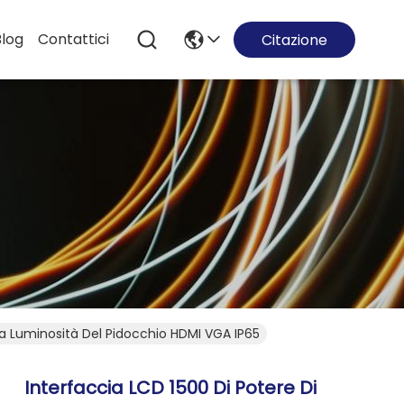
Blog
Contattici
Citazione
ta Luminosità Del Pidocchio HDMI VGA IP65
Interfaccia LCD 1500 Di Potere Di