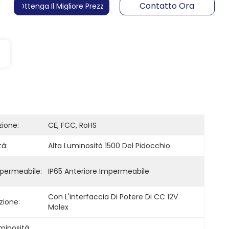
Contatto Ora
Ottenga Il Migliore Prezzo
zione:
CE, FCC, RoHS
tà:
Alta Luminosità 1500 Del Pidocchio
permeabile:
IP65 Anteriore Impermeabile
Con L'interfaccia Di Potere Di CC 12V 
zione:
Molex
uminosità