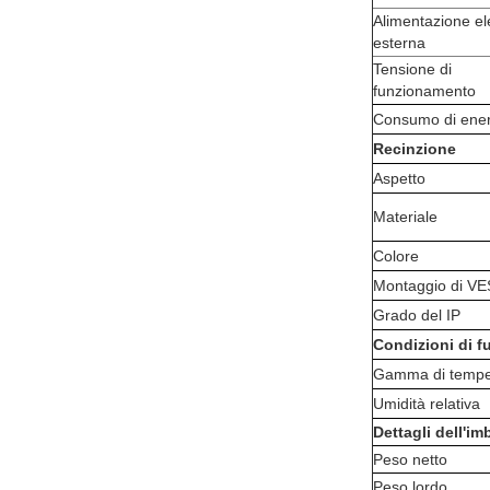
Alimentazione ele
esterna
Tensione di
funzionamento
Consumo di ener
Recinzione
Aspetto
Materiale
Colore
Montaggio di V
Grado del IP
Condizioni di 
Gamma di tempe
Umidità relativa
Dettagli dell'im
Peso netto
Peso lordo