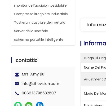
monitor dell'acciaio inossidabile
Compressa irregolare industriale
Tastiera industriale del metallo
Informaz
Server dello scaffale
schermo portatile intelligente
Informa
Luogo Di Orig
contattici
Nome Del Pro
Mrs. Amy Liu
Asjustment D
info@sihovision.com
0086 13798532807
Modo Del Mon
Evidenziare: