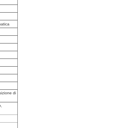
matica
izione di
o,