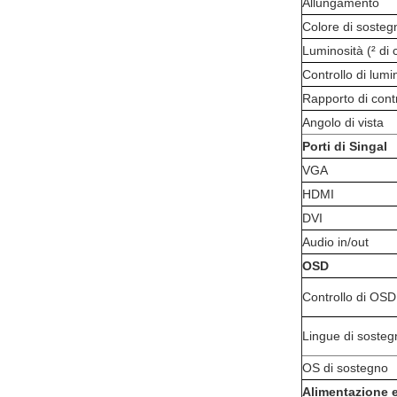
Allungamento
Colore di sosteg
Luminosità (² di 
Controllo di lumi
Rapporto di cont
Angolo di vista
Porti di Singal
VGA
HDMI
DVI
Audio in/out
OSD
Controllo di OSD
Lingue di sosteg
OS di sostegno
Alimentazione e