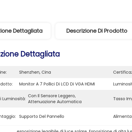
ione Dettagliata
Descrizione Di Prodotto
zione Dettagliata
ine:
Shenzhen, Cina
Certifica
dotto:
Monitor A 7 Pollici Di LCD Di VGA HDMI
Luminosi
Con Il Sensore Leggero, 
i Luminosità:
Tasso Im
Attenuazione Automatica
taggio:
Supporto Del Pannello
Alimenta
esposizione leggibile di luce solare
, 
Esposizione di alta l