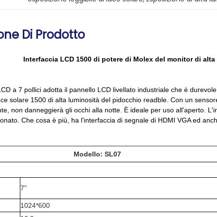
one Di Prodotto
Interfaccia LCD 1500 di potere di Molex del monitor di al
CD a 7 pollici adotta il pannello LCD livellato industriale che è durev
ce solare 1500 di alta luminosità del pidocchio readble. Con un sensor
e, non danneggierà gli occhi alla notte. È ideale per uso all'aperto. L'
onato. Che cosa è più, ha l'interfaccia di segnale di HDMI VGA ed anche
Modello: SL07
7"
1024*600