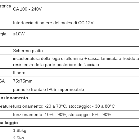
ttrica
CA 100 - 240V
Interfaccia di potere del molex di CC 12V
gia
≤10W
Schermo piatto
incastonatura della lega di alluminio + cassa laminata a freddo a
resistenza della parte posteriore dell'acciaio
Il nero
ESA
75x75mm
pannello frontale IP65 impermeabile
funzionamento
rature
funzionamento: -20 a 70°C, stoccaggio: - 30 a 80°C
funzionamento: 10% - 90%, stoccaggio: 5% - 90%
ballaggio
1.85kg
2.5kg