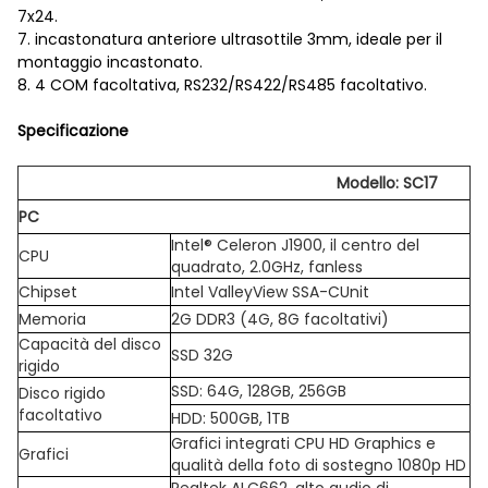
7x24.
7. incastonatura anteriore ultrasottile 3mm, ideale per il
montaggio incastonato.
8. 4 COM facoltativa, RS232/RS422/RS485 facoltativo.
Specificazione
Modello: SC17
PC
Intel® Celeron J1900, il centro del
CPU
quadrato, 2.0GHz, fanless
Chipset
Intel ValleyView SSA-CUnit
Memoria
2G DDR3 (4G, 8G facoltativi)
Capacità del disco
SSD 32G
rigido
SSD: 64G, 128GB, 256GB
Disco rigido
facoltativo
HDD: 500GB, 1TB
Grafici integrati CPU HD Graphics e
Grafici
qualità della foto di sostegno 1080p HD