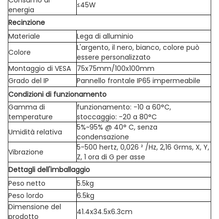
Consumo di
≤45W
energia
Recinzione
Materiale
Lega di alluminio
L'argento, il nero, bianco, colore può
Colore
essere personalizzato
Montaggio di VESA
75x75mm/100x100mm
Grado del IP
Pannello frontale IP65 impermeabile
Condizioni di funzionamento
Gamma di
funzionamento: -10 a 60°C,
temperature
stoccaggio: -20 a 80°C
5%~95% @ 40° C, senza
Umidità relativa
condensazione
5-500 hertz, 0,026 ² /Hz, 2,16 Grms, X, Y,
Vibrazione
Z, 1 ora di G per asse
Dettagli dell'imballaggio
Peso netto
5.5kg
Peso lordo
6.5kg
Dimensione del
41.4x34.5x6.3cm
prodotto