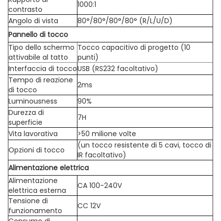
1000:1
contrasto
Angolo di vista
80°/80°/80°/80° (R/L/U/D)
Pannello di tocco
Tipo dello schermo
Tocco capacitivo di progetto (10
attivabile al tatto
punti)
Interfaccia di tocco
USB (RS232 facoltativo)
Tempo di reazione
2ms
di tocco
Luminousness
90%
Durezza di
7H
superficie
Vita lavorativa
>50 milione volte
(un tocco resistente di 5 cavi, tocco di
Opzioni di tocco
IR facoltativo)
Alimentazione elettrica
Alimentazione
CA 100-240V
elettrica esterna
Tensione di
CC 12V
funzionamento