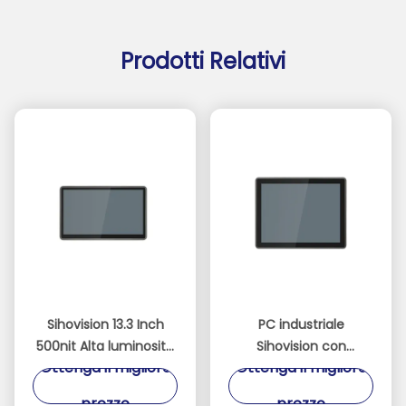
Prodotti Relativi
Sihovision 13.3 Inch
PC industriale
500nit Alta luminosità
Sihovision con
Ottenga il migliore
Ottenga il migliore
10 punti touchscreen
pannello touch da 15
capacitivo pannello
pollici senza ventola,
prezzo
prezzo