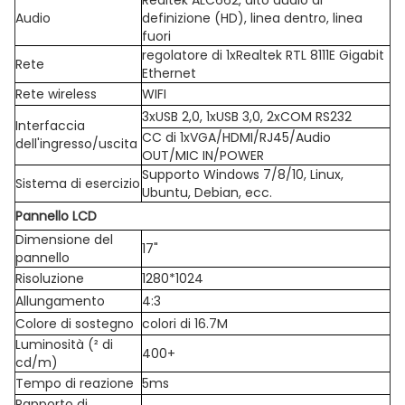
Realtek ALC662, alto audio di
Audio
definizione (HD), linea dentro, linea
fuori
regolatore di 1xRealtek RTL 8111E Gigabit
Rete
Ethernet
Rete wireless
WIFI
3xUSB 2,0, 1xUSB 3,0, 2xCOM RS232
Interfaccia
CC di 1xVGA/HDMI/RJ45/Audio
dell'ingresso/uscita
OUT/MIC IN/POWER
Supporto Windows 7/8/10, Linux,
Sistema di esercizio
Ubuntu, Debian, ecc.
Pannello LCD
Dimensione del
17"
pannello
Risoluzione
1280*1024
Allungamento
4:3
Colore di sostegno
colori di 16.7M
Luminosità (² di
400+
cd/m)
Tempo di reazione
5ms
Rapporto di