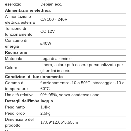
esercizio
Debian ecc.
Alimentazione elettrica
Alimentazione
CA 100 - 240V
elettrica esterna
Tensione di
CC 12V
funzionamento
Consumo di
≤40W
energia
Recinzione
Materiale
Lega di alluminio
Il nero, colore può essere personalizzato per
Colore
gli ordini in serie.
Condizioni di funzionamento
Gamma di
funzionamento: -10 a 50°C, stoccaggio: -10 a
temperature
60°C
Umidità relativa
0%~95%, senza condensazione
Dettagli dell'imballaggio
Peso netto
1.4kg
Peso lordo
2.5kg
Dimensione del
17.89*12.66*5.55cm
prodotto