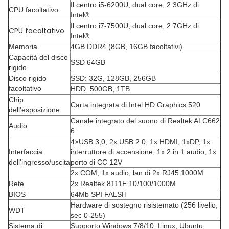
Il centro i5-6200U, dual core, 2.3GHz di
CPU facoltativo
Intel®.
Il centro i7-7500U, dual core, 2.7GHz di
CPU facoltativo
Intel®.
Memoria
4GB DDR4 (8GB, 16GB facoltativi)
Capacità del disco
SSD 64GB
rigido
Disco rigido
SSD: 32G, 128GB, 256GB
facoltativo
HDD: 500GB, 1TB
Chip
Carta integrata di Intel HD Graphics 520
dell'esposizione
Canale integrato del suono di Realtek ALC662
Audio
6
4×USB 3,0, 2x USB 2.0, 1x HDMI, 1xDP, 1x
Interfaccia
interruttore di accensione, 1x 2 in 1 audio, 1x
dell'ingresso/uscita
porto di CC 12V
2x COM, 1x audio, lan di 2x RJ45 1000M
Rete
2x Realtek 8111E 10/100/1000M
BIOS
64Mb SPI FALSH
Hardware di sostegno risistemato (256 livello,
WDT
sec 0-255)
Sistema di
Supporto Windows 7/8/10, Linux, Ubuntu,