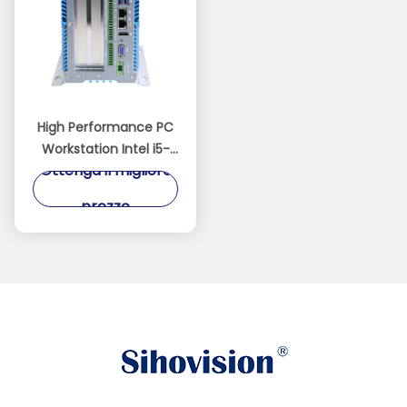
High Performance PC
Workstation Intel i5-
Ottenga il migliore
1235U 32GB DDR4
512GB
prezzo