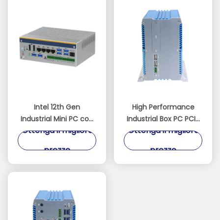
Intel 12th Gen
High Performance
Industrial Mini PC con
Industrial Box PC PCIe
Ottenga il migliore
Ottenga il migliore
2xCANBUS e DIN-Rail
PCI Intel i7-1255U
Mounting Fanless
prezzo
prezzo
Embedded PC