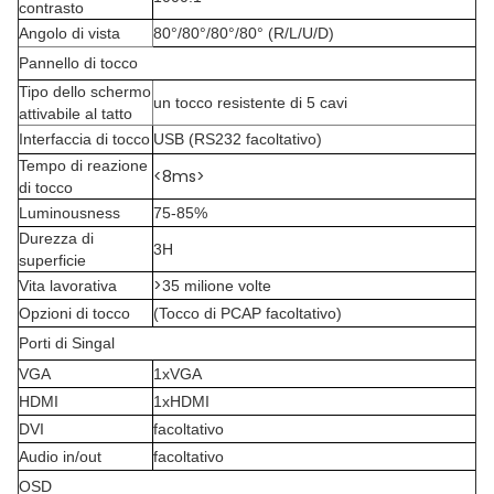
contrasto
Angolo di vista
80°/80°/80°/80° (R/L/U/D)
Pannello di tocco
Tipo dello schermo
un tocco resistente di 5 cavi
attivabile al tatto
Interfaccia di tocco
USB (RS232 facoltativo)
Tempo di reazione
<8ms>
di tocco
Luminousness
75-85%
Durezza di
3H
superficie
>
Vita lavorativa
35 milione volte
Opzioni di tocco
(Tocco di PCAP facoltativo)
Porti di Singal
VGA
1xVGA
HDMI
1xHDMI
DVI
facoltativo
Audio in/out
facoltativo
OSD