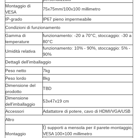
Montaggio di
75x75mm/100x100 millimetro
VESA
IP-grado
IP67 pieno impermeabile
Condizioni di funzionamento
Gamma di
funzionamento: -20 a 70°C, stoccaggio: -30 a
temperature
80°C
funzionamento: 10% - 90%, stoccaggio: 5% -
Umidità relativa
90%
Dettagli dell'imballaggio
Peso netto
7kg
Peso lordo
8kg
Dimensione del
TBD
prodotto
Dimensione
53x47x19 cm
dell'imballaggio
Accessori
Adattatore di potere, cavo di HDMI/VGA/USB
Altro
1)
supporti a mensola per il parete-montaggio,
Montaggio
VESA 100×100 millimetro