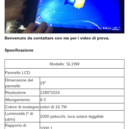
Benvenuto da contattare con me per i video di prova.
Specificazione
Modello: SL19W
Pannello LCD
Dimensione del
19"
pannello
Risoluzione
1280*1024
Allungamento
4:3
Colore di sostegno
colori di 16.7M
Luminosità (² di
1000 pidocchi, luce solare leggibile
cd/m)
Rapporto di
1000:1