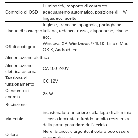
Luminosità, rapporto di contrasto,
Controllo di OSD
adeguamento automatico, posizione di H/V,
lingua ecc. scelto.
Inglese, francese, spagnolo, portoghese,
Lingue di sostegno
italiano, tedesco, russo, giapponese, cinese
ecc.
Windows XP, Windwows /7/8/10, Linux, Mac
OS di sostegno
OS X, Android, ect.
Alimentazione elettrica
Alimentazione
CA 100-240V
elettrica esterna
Tensione di
CC 12V
funzionamento
Consumo di
25 W
energia
Recinzione
incastonatura anteriore della lega di alluminio
Materiale
+ cassa laminata a freddo ad alta resistenza
della parte posteriore dell'acciaio
Nero, bianco, d'argento, il colore può essere
Colore
personalizzato