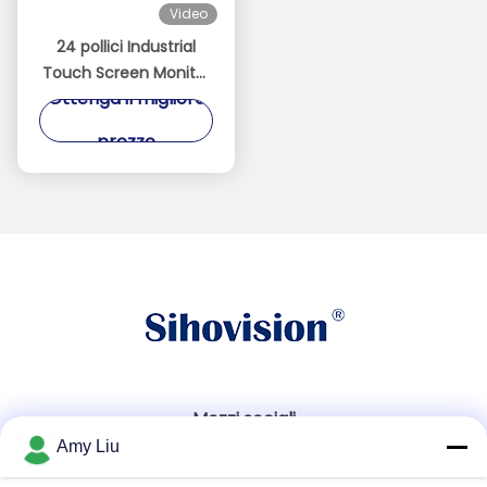
Video
24 pollici Industrial
Touch Screen Monitor
Ottenga il migliore
impermeabile 1500nits
Monitor ad alta
prezzo
luminosità
Mezzi sociali
Amy Liu