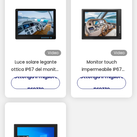
Video
Video
Luce solare legante
Monitor touch
ottica IP67 del monitor
impermeabile IP67
Ottenga il migliore
Ottenga il migliore
LCD industriale
completo con
impermeabile robusto
pannello otticamente
prezzo
prezzo
10,1» leggibile
incollato per visibilità e
durata migliorate,
touch capacitivo
proiettato a 10 punti