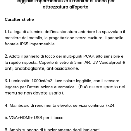
leggibile impermeabilizza il monitor di tocco per
attrezzatura all'aperto
Caratteristiche
1.
La lega di alluminio dell'incastonatura anteriore ha spazzolato il
mestiere del metallo, la progettazione senza cuciture, il pannello
frontale IP65 impermeabile.
2.
Adotti il pannello di tocco dei multi-punti PCAP, alto sensibile e
e
la rapido risposta. Coperto di vetro di 3mm AR, UV Vandalproof
anti, anabbagliante, antiossidazione.
3.
Luminosità: 1000cd/m2, luce solare leggibile, con il sensore
(Può essere spento nel
leggero per l'attenuazione automatica.
menu se non dovete usarlo).
4.
Mainboard di rendimento elevato, servizio continuo 7x24.
5.
VGA+HDMI+ USB per il tocco.
6.
Ampio supporto di funzionamento degli impiegati: