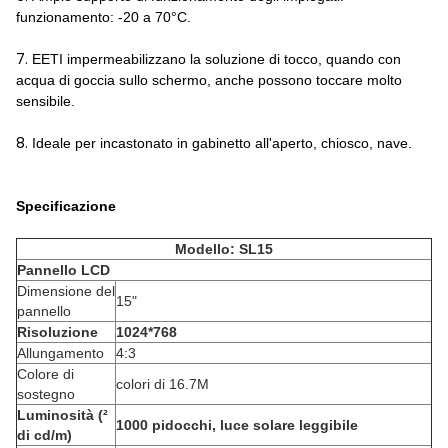
funzionamento: -20 a 70°C.
7.
EETI impermeabilizzano la soluzione di tocco, quando con
acqua di goccia sullo schermo, anche possono toccare molto
sensibile.
8.
Ideale per incastonato in gabinetto all'aperto, chiosco, nave.
Specificazione
Modello: SL15
Pannello LCD
Dimensione del
15"
pannello
Risoluzione
1024*768
Allungamento
4:3
Colore di
colori di 16.7M
sostegno
Luminosità (²
1000 pidocchi, luce solare leggibile
di cd/m)