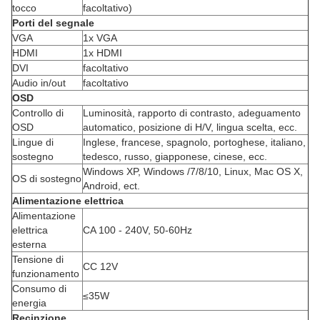
tocco
facoltativo)
Porti del segnale
VGA
1x VGA
HDMI
1x HDMI
DVI
facoltativo
Audio in/out
facoltativo
OSD
Controllo di
Luminosità, rapporto di contrasto, adeguamento
OSD
automatico, posizione di H/V, lingua scelta, ecc.
Lingue di
Inglese, francese, spagnolo, portoghese, italiano,
sostegno
tedesco, russo, giapponese, cinese, ecc.
Windows XP, Windows /7/8/10, Linux, Mac OS X,
OS di sostegno
Android, ect.
Alimentazione elettrica
Alimentazione
elettrica
CA 100 - 240V, 50-60Hz
esterna
Tensione di
CC 12V
funzionamento
Consumo di
≤35W
energia
Recinzione