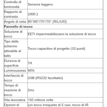
Controllo di
Sensore leggero
luminosità
Rapporto di
1000:1
contrasto
Angolo di vista
80°/80°/70°/70° (R/L/U/D)
Pannello di tocco
Soluzione di
EETI impermeabilizzano la soluzione di tocco
tocco
Tipo dello
schermo
Tocco capacitivo di progetto (10 punti)
attivabile al
tatto
Durezza di
7H
superficie
Luminousness
90%
Interfaccia di
USB (RS232 facoltativi)
tocco
Tempo di
reazione di
2ms
tocco
>
Vita lavorativa
50 milione volte
Opzioni di
(un tocco irrequieto di 5 cavi, tocco di IR