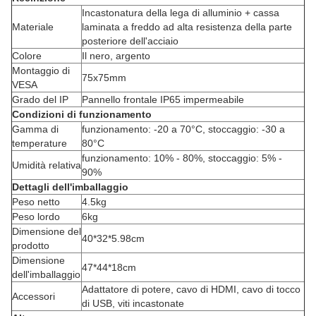
Incastonatura della lega di alluminio + cassa
Materiale
laminata a freddo ad alta resistenza della parte
posteriore dell'acciaio
Colore
Il nero, argento
Montaggio di
75x75mm
VESA
Grado del IP
Pannello frontale IP65 impermeabile
Condizioni di funzionamento
Gamma di
funzionamento: -20 a 70°C, stoccaggio: -30 a
temperature
80°C
funzionamento: 10% - 80%, stoccaggio: 5% -
Umidità relativa
90%
Dettagli dell'imballaggio
Peso netto
4.5kg
Peso lordo
6kg
Dimensione del
40*32*5.98cm
prodotto
Dimensione
47*44*18cm
dell'imballaggio
Adattatore di potere, cavo di HDMI, cavo di tocco
Accessori
di USB, viti incastonate