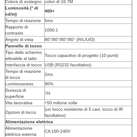
Colore di sostegno
colori di 16.7M
Luminosità (² di
400+
cd/m)
Tempo di reazione
5ms
Rapporto di
1000:1
contrasto
Angolo di vista
80°/80°/80°/80° (R/L/U/D)
Pannello di tocco
Tipo dello schermo
Tocco capacitivo di progetto (10 punti)
attivabile al tatto
Interfaccia di tocco
USB (RS232 facoltativo)
Tempo di reazione
2ms
di tocco
Luminousness
90%
Durezza di
7H
superficie
>
Vita lavorativa
50 milione volte
(un tocco resistente di 5 cavi, tocco di IR
Opzioni di tocco
facoltativo)
Alimentazione elettrica
Alimentazione
CA 100-240V
elettrica esterna