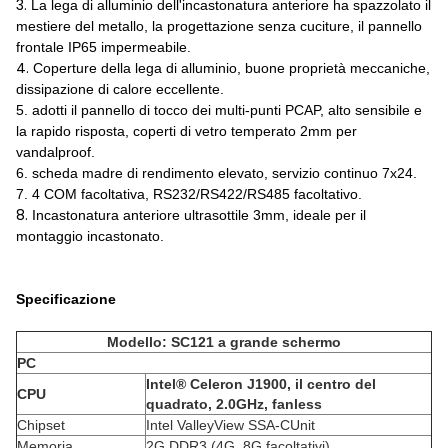
3.
La lega di alluminio dell'incastonatura anteriore ha spazzolato il
mestiere del metallo, la progettazione senza cuciture, il pannello
frontale IP65 impermeabile.
4.
Coperture della lega di alluminio, buone proprietà meccaniche,
dissipazione di calore eccellente.
5. adotti il pannello di tocco dei multi-punti PCAP, alto sensibile e
la rapido risposta, coperti di vetro temperato 2mm per
vandalproof.
6. scheda madre di rendimento elevato, servizio continuo 7x24.
7. 4 COM facoltativa, RS232/RS422/RS485 facoltativo.
8.
Incastonatura anteriore ultrasottile 3mm, ideale per il
montaggio incastonato.
Specificazione
Modello: SC121 a grande schermo
PC
Intel® Celeron J1900, il centro del
CPU
quadrato, 2.0GHz, fanless
Chipset
Intel ValleyView SSA-CUnit
Memoria
2G DDR3 (4G, 8G facoltativi)