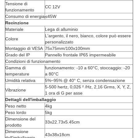
Tensione di
CC 12V
funzionamento
Consumo di energia
≤45W
Recinzione
Materiale
Lega di alluminio
L'argento, il nero, bianco, colore può essere
Colore
personalizzato
Montaggio di VESA
75x75mm/100x100mm
Grado del IP
Pannello frontale IP65 impermeabile
Condizioni di funzionamento
Gamma di
funzionamento: -10 a 60°C, stoccaggio: -20
temperature
a 80°C
Umidità relativa
5%~95% @ 40° C, senza condensazione
5-500 hertz, 0,026 ² /Hz, 2,16 Grms, X, Y, Z,
Vibrazione
1 ora di G per asse
Dettagli dell'imballaggio
Peso netto
4kg
Peso lordo
5kg
Dimensione del
33x22.73x5.45cm
prodotto
Dimensione
43x38x18cm
dell'imballaggio