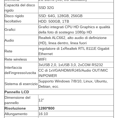
Capacità del disco
SSD 32G
rigido
Disco rigido
SSD: 64G, 128GB, 256GB
facoltativo
HDD: 500GB, 1TB
Grafici integrati CPU HD Graphics e qualità
Grafici
della foto di sostegno 1080p HD
Realtek ALC662, alto audio di definizione
Audio
(HD), linea dentro, linea fuori
regolatore di 1xRealtek RTL 8111E Gigabit
Rete
Ethernet
Rete wireless
WIFI
3xUSB 2,0, 1xUSB 3,0, 2xCOM RS232
Interfaccia
CC di 1xVGA/HDMI/RJ45/Audio OUT/MIC
dell'ingresso/uscita
IN/POWER
Supporto Windows 7/8/10, Linux, Ubuntu,
Sistema di esercizio
Debian, ecc.
Pannello LCD
Dimensione del
12"
pannello
Risoluzione
1280*800
Allungamento
16:10