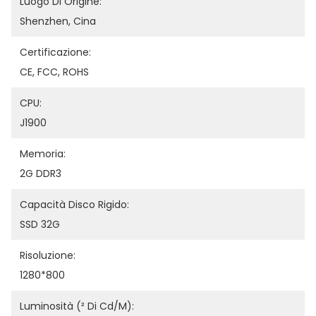
Luogo Di Origine:
Shenzhen, Cina
Certificazione:
CE, FCC, ROHS
CPU:
J1900
Memoria:
2G DDR3
Capacità Disco Rigido:
SSD 32G
Risoluzione:
1280*800
Luminosità (² Di Cd/m):