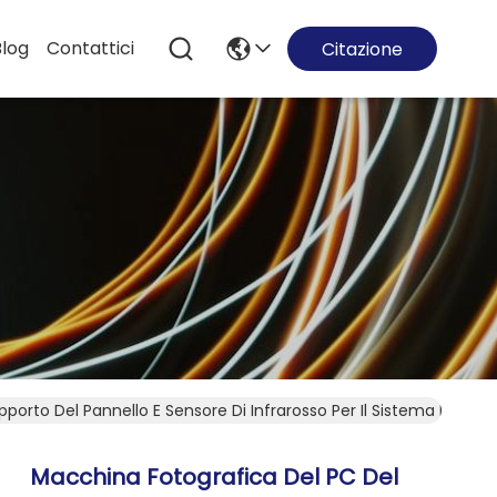
Blog
Contattici
Citazione
orto Del Pannello E Sensore Di Infrarosso Per Il Sistema Di Ric
Macchina Fotografica Del PC Del