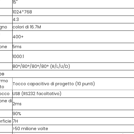
15"
1024*768
4:3
egno
colori di 16.7M
i
400+
ione
5ms
1000:1
80°/80°/80°/80° (R/L/U/D)
co
ermo
Tocco capacitivo di progetto (10 punti)
tto
tocco
USB (RS232 facoltativo)
one di
2ms
90%
rficie
7H
>50 milione volte