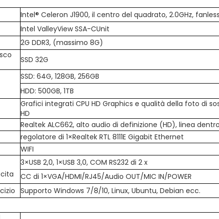
Intel® Celeron J1900, il centro del quadrato, 2.0GHz, fanles
Intel ValleyView SSA-CUnit
2G DDR3, (massimo 8G)
isco
SSD 32G
SSD: 64G, 128GB, 256GB
HDD: 500GB, 1TB
Grafici integrati CPU HD Graphics e qualità della foto di s
HD
Realtek ALC662, alto audio di definizione (HD), linea dentro,
regolatore di 1×Realtek RTL 8111E Gigabit Ethernet
WIFI
3×USB 2,0, 1×USB 3,0, COM RS232 di 2 x
scita
CC di 1×VGA/HDMI/RJ45/Audio OUT/MIC IN/POWER
cizio
Supporto Windows 7/8/10, Linux, Ubuntu, Debian ecc.
l