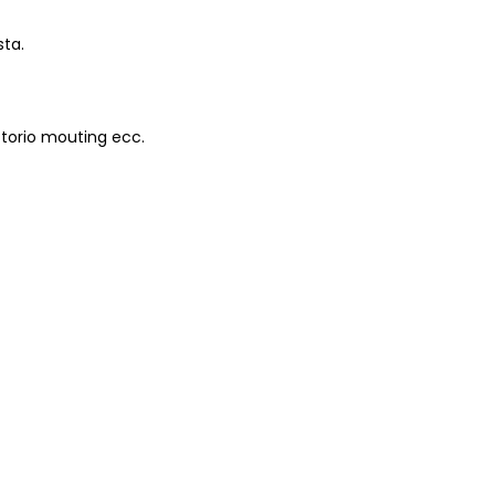
sta.
ttorio mouting ecc.