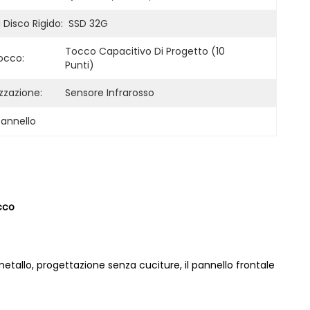
Disco Rigido:
SSD 32G
Tocco Capacitivo Di Progetto (10 
occo:
Punti)
zzazione:
Sensore Infrarosso
pannello
occo
 metallo, progettazione senza cuciture, il pannello frontale