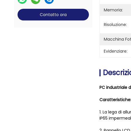
Memoria:
Contatto ora
Risoluzione:
Macchina Fot
Evidenziare:
Descrizi
PC industriale d
Caratteristiche
1. La lega di al
IP65 impermeabi
2. Pannello LCD 