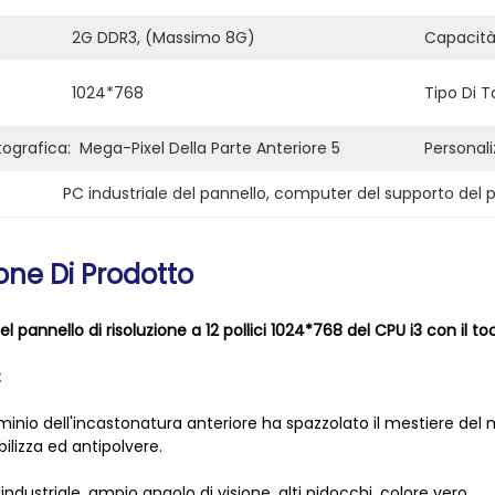
2G DDR3, (massimo 8G)
Capacità 
1024*768
Tipo Di T
ografica:
Mega-Pixel Della Parte Anteriore 5
Personali
PC industriale del pannello
, 
computer del supporto del 
one Di Prodotto
el pannello di risoluzione a 12 pollici 1024*768 del CPU i3 con il t
:
luminio dell'incastonatura anteriore ha spazzolato il mestiere del
lizza ed antipolvere.
industriale, ampio angolo di visione, alti pidocchi, colore vero.