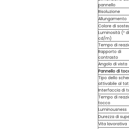
pannello
Risoluzione
Allungamento
Colore di sost
Luminosità (² d
cd/m)
Tempo di reaz
Rapporto di
contrasto
Angolo di vista
Pannello di toc
Tipo dello sch
attivabile al ta
Interfaccia di 
Tempo di reazi
tocco
Luminousness
Durezza di supe
Vita lavorativa