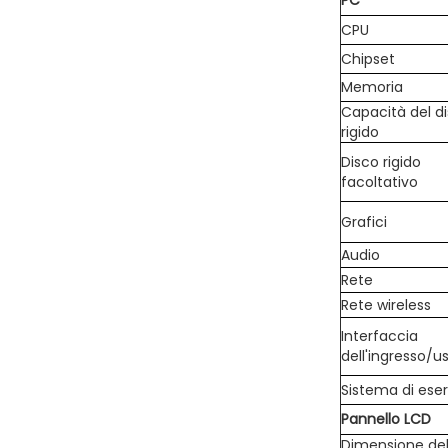
PC
CPU
Chipset
Memoria
Capacità del d
rigido
Disco rigido
facoltativo
Grafici
Audio
Rete
Rete wireless
Interfaccia
dell'ingresso/u
Sistema di eser
Pannello LCD
Dimensione de