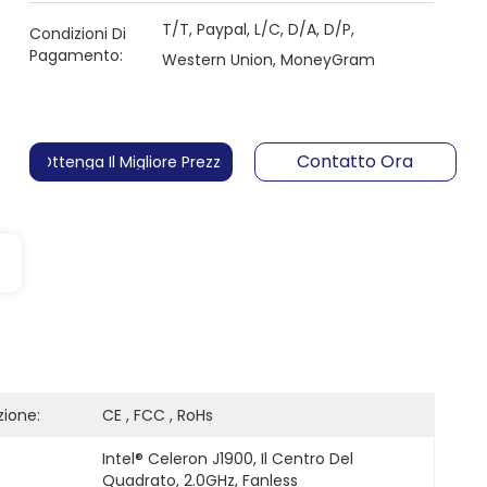
T/T, Paypal, L/C, D/A, D/P,
Condizioni Di
Pagamento:
Western Union, MoneyGram
Contatto Ora
Ottenga Il Migliore Prezzo
zione:
CE , FCC , RoHs
Intel® Celeron J1900, Il Centro Del 
Quadrato, 2.0GHz, Fanless