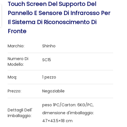
Touch Screen Del Supporto Del
Pannello E Sensore Di Infrarosso Per
Il Sistema Di Riconoscimento Di
Fronte
Marchio:
Shinho
Numero Di
SC15
Modello:
Moq:
1 pezzo
Prezzo:
Negoziabile
peso 1PC/Carton: 6KG/PC,
Dettagli Dell'
dimensione d'imballaggio:
Imballaggio:
47×43.5×18 cm