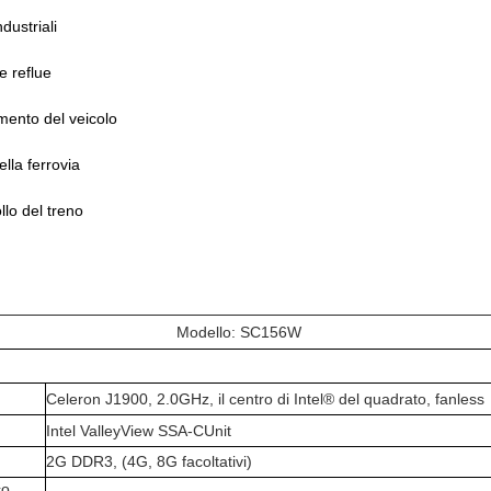
ndustriali
e reflue
mento del veicolo
ella ferrovia
llo del treno
Modello: SC156W
Celeron J1900, 2.0GHz, il centro di Intel® del quadrato, fanless
Intel ValleyView SSA-CUnit
2G DDR3, (4G, 8G facoltativi)
co