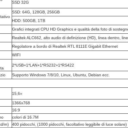
SSD 32G
SSD: 64G, 128GB, 256GB
tativo
HDD: 500GB, 1TB
Grafici integrati CPU HD Graphics e qualità della foto di soste
Realtek ALC662, alto audio di definizione (HD), linea dentro, line
Regolatore a bordo di Realtek RTL 8111E Gigabit Ethernet
WIFI
2*USB+1*LAN+1*RS232+1*RS422
ita
izio
Supporto Windows 7/8/10, Linux, Ubuntu, Debian ecc.
15,6»
1366x768
16:9
no
colori di 16.7M
cd/m)
400 pidocchi, (1000 pidocchi, facoltativo leggibile di luce solare)