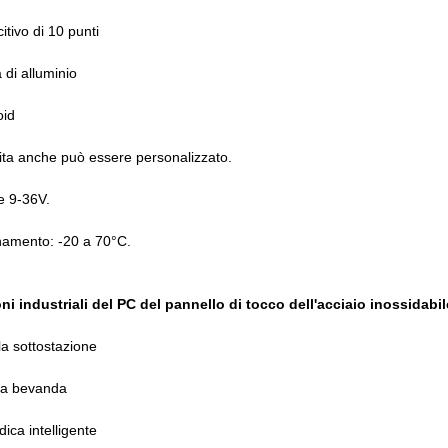
itivo di 10 punti
 di alluminio
oid
ita anche può essere personalizzato.
e 9-36V.
namento: -20 a 70°C.
ni industriali del PC del pannello di tocco dell'acciaio inossidabil
a sottostazione
la bevanda
ca intelligente