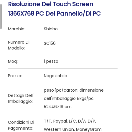
Risoluzione Del Touch Screen
1366X768 PC Del Pannello/di PC
Marchio:
Shinho
Numero Di
SC156
Modello:
Moq:
1 pezzo
Prezzo:
Negoziabile
peso 1pc/carton: dimensione
Dettagli Dell'
dell'imballaggio 8kgs/pc:
Imballaggio:
52×46×19 cm
T/T, Paypal, L/C, D/A, D/P,
Condizioni Di
Pagamento:
Western Union, MoneyGram