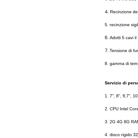
4.
Recinzione del
5. recinzione sig
6.
Adotti 5 cavi i
7.
Tensione di fu
8. gamma di temp
Servizio di per
1. 7", 8", 9,7", 
2. CPU Intel Core 
3. 2G 4G 8G R
4. disco rigido