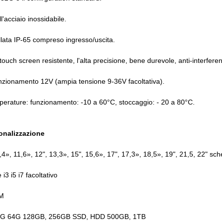
l'acciaio inossidabile.
illata IP-65 compreso ingresso/uscita.
l touch screen resistente, l'alta precisione, bene durevole, anti-interfere
nzionamento 12V (ampia tensione 9-36V facoltativa).
erature: funzionamento: -10 a 60°C, stoccaggio: - 20 a 80°C.
sonalizzazione
10,4», 11,6», 12", 13,3», 15", 15,6», 17", 17,3», 18,5», 19", 21,5, 22" sc
i3 i5 i7 facoltativo
AM
 32G 64G 128GB, 256GB SSD, HDD 500GB, 1TB