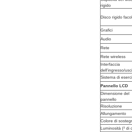
rigido
Disco rigido facol
Grafici
Audio
Rete
Rete wireless
Interfaccia
dell'ingresso/usc
Sistema di eserc
Pannello LCD
Dimensione del
pannello
Risoluzione
Allungamento
Colore di sosteg
Luminosità (² di 