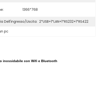
ne:
1366*768
ia Dell'ingresso/uscita:
2*USB+1*LAN+1*RS232+1*RS422
 un pc
io inossidabile con Wifi e Bluetooth