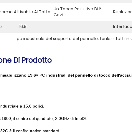
Un Tocco Resisitive Di 5 
hermo Attivabile Al Tatto:
Risoluzio
Cavi
o:
16:9
Interfacc
pc industriale del supporto del pannello
, 
fanless tutti in
one Di Prodotto
meabilizzano 15,6» PC industriali del pannello di tocco dell'accia
dustriale a 15,6 pollici.
1900, il centro del quadrato, 2.0GHz di Intel®.
G è il confirguration standard.