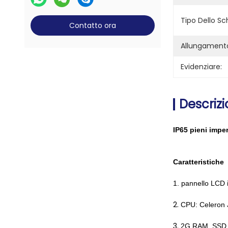
Tipo Dello Sc
Contatto ora
Allungament
Evidenziare:
Descrizi
IP65 pieni imper
Caratteristiche
1. pannello LCD in
2.
CPU: Celeron J
3.
2G RAM, SSD 32