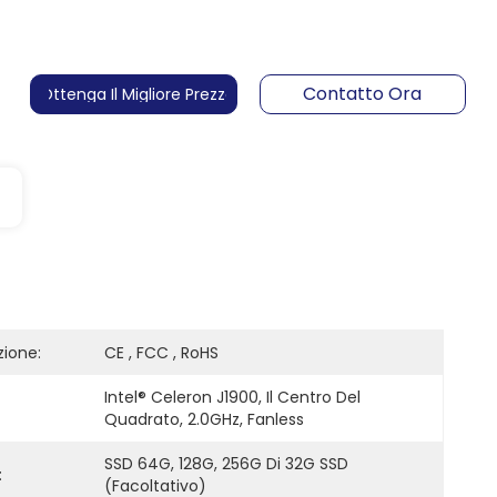
Contatto Ora
Ottenga Il Migliore Prezzo
zione:
CE , FCC , RoHS
Intel® Celeron J1900, Il Centro Del 
Quadrato, 2.0GHz, Fanless
SSD 64G, 128G, 256G Di 32G SSD 
:
(facoltativo)