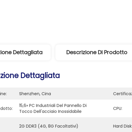
ione Dettagliata
Descrizione Di Prodotto
zione Dettagliata
ine:
Shenzhen, Cina
Certifica
15,6» PC Industriali Del Pannello Di 
dotto:
CPU:
Tocco Dell'acciaio Inossidabile
2G DDR3 (4G, 8G Facoltativi)
Hard Disk