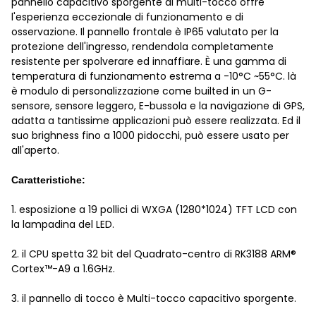
pannello capacitivo sporgente di multi-tocco offre
l'esperienza eccezionale di funzionamento e di
osservazione. Il pannello frontale è IP65 valutato per la
protezione dell'ingresso, rendendola completamente
resistente per spolverare ed innaffiare. È una gamma di
temperatura di funzionamento estrema a -10°C ~55°C. là
è modulo di personalizzazione come builted in un G-
sensore, sensore leggero, E-bussola e la navigazione di GPS,
adatta a tantissime applicazioni può essere realizzata. Ed il
suo brighness fino a 1000 pidocchi, può essere usato per
all'aperto.
Caratteristiche:
1. esposizione a 19 pollici di WXGA (1280*1024) TFT LCD con
la lampadina del LED.
2. il CPU spetta 32 bit del Quadrato-centro di RK3188 ARM®
Cortex™-A9 a 1.6GHz.
3. il pannello di tocco è Multi-tocco capacitivo sporgente.