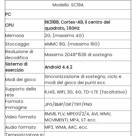
Modello: SC19A
PC
RK3188, Cortex-A9, il centro del
CPU
quadrato, 1.6GHz
Memoria
2G, (massimo 4G)
Stoccaggio
eMMC 8G, (massimo 16G)
Risoluzione di
Massimo 2048*1536 di sostegno
decodifica
Sistema di
Android 4.4.2
esercizio
Sincronizzazione di sostegno, ciclo e
Modi del gioco
modi del gioco dei punti ecc.
Supporto della
RJ45, WIFI, 3G, 4G, TD-LTE (facoltativo)
rete
Formato
JPG/BMP/GIF/TIFF/PNG
immagine
RMVB, FLV, MPEG1/2/4, AVI, WMV,
Video formato
MOVIMENTI, MP4, ST ecc.
Audio formato
MP3, WMA, AAC, ecc.
Temporizzatore in