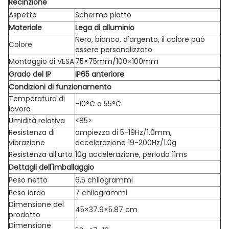
Recinzione
Aspetto
Schermo piatto
Materiale
Lega di alluminio
Nero, bianco, d'argento, il colore può
Colore
essere personalizzato
Montaggio di VESA
75×75mm/100×100mm
Grado del IP
IP65 anteriore
Condizioni di funzionamento
Temperatura di
-10°C a 55°C
lavoro
Umidità relativa
<85>
Resistenza di
ampiezza di 5-19Hz/1.0mm,
vibrazione
accelerazione 19-200Hz/1.0g
Resistenza all'urto
10g accelerazione, periodo 11ms
Dettagli dell'imballaggio
Peso netto
6,5 chilogrammi
Peso lordo
7 chilogrammi
Dimensione del
45×37.9×5.87 cm
prodotto
Dimensione