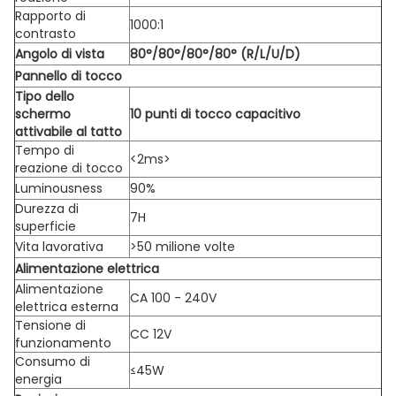
Rapporto di
1000:1
contrasto
Angolo di vista
80°/80°/80°/80° (R/L/U/D)
Pannello di tocco
Tipo dello
schermo
10 punti di tocco capacitivo
attivabile al tatto
Tempo di
<2ms>
reazione di tocco
Luminousness
90%
Durezza di
7H
superficie
Vita lavorativa
>50 milione volte
Alimentazione elettrica
Alimentazione
CA 100 - 240V
elettrica esterna
Tensione di
CC 12V
funzionamento
Consumo di
≤45W
energia