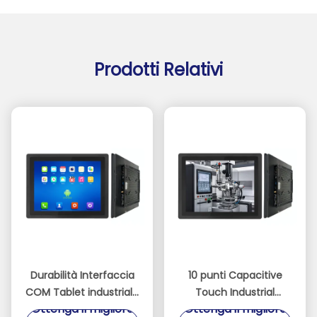
Prodotti Relativi
Durabilità Interfaccia
10 punti Capacitive
COM Tablet industriale
Touch Industrial
Ottenga il migliore
Ottenga il migliore
durevole con
Android Tablet dotato