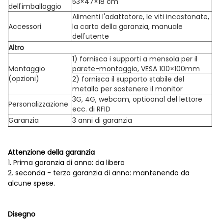
53×47×18 cm
dell'imballaggio
Alimenti l'adattatore, le viti incastonate,
Accessori
la carta della garanzia, manuale
dell'utente
Altro
1) fornisca i supporti a mensola per il
Montaggio
parete-montaggio, VESA 100×100mm
(opzioni)
2) fornisca il supporto stabile del
metallo per sostenere il monitor
3G, 4G, webcam, optioanal del lettore
Personalizzazione
ecc. di RFID
Garanzia
3 anni di garanzia
Attenzione della garanzia
1. Prima garanzia di anno: da libero
2. seconda - terza garanzia di anno: mantenendo da
alcune spese.
Disegno