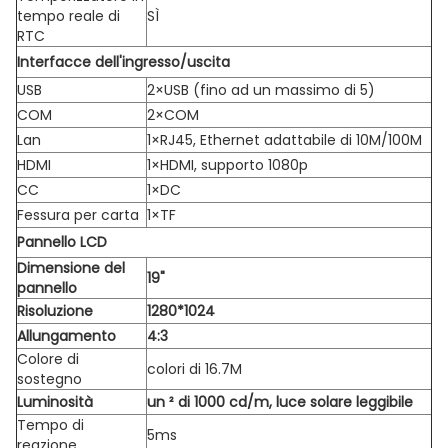
tempo reale di
SÌ
RTC
Interfacce dell'ingresso/uscita
USB
2×USB (fino ad un massimo di 5)
COM
2×COM
Lan
1×RJ45, Ethernet adattabile di 10M/100M
HDMI
1×HDMI, supporto 1080p
CC
1×DC
Fessura per carta
1×TF
Pannello LCD
Dimensione del
19"
pannello
Risoluzione
1280*1024
Allungamento
4:3
Colore di
colori di 16.7M
sostegno
Luminosità
un ² di 1000 cd/m, luce solare leggibile
Tempo di
5ms
reazione