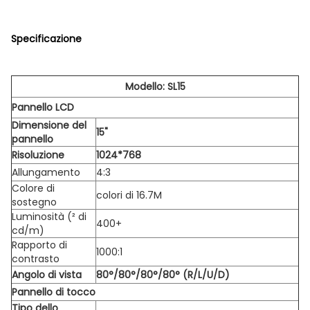
Specificazione
Modello: SL15
Pannello LCD
Dimensione del
15"
pannello
Risoluzione
1024*768
Allungamento
4:3
Colore di
colori di 16.7M
sostegno
Luminosità (² di
400+
cd/m)
Rapporto di
1000:1
contrasto
Angolo di vista
80°/80°/80°/80° (R/L/U/D)
Pannello di tocco
Tipo dello