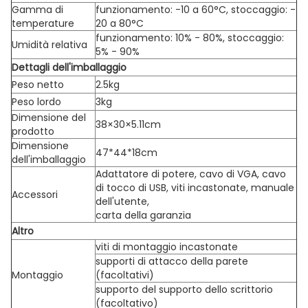
Gamma di
funzionamento: -10 a 60°C, stoccaggio: -
temperature
20 a 80°C
funzionamento: 10% - 80%, stoccaggio:
Umidità relativa
5% - 90%
Dettagli dell'imballaggio
Peso netto
2.5kg
Peso lordo
3kg
Dimensione del
38×30×5.11cm
prodotto
Dimensione
47*44*18cm
dell'imballaggio
Adattatore di potere, cavo di VGA, cavo
di tocco di USB, viti incastonate, manuale
Accessori
dell'utente,
carta della garanzia
Altro
viti di montaggio incastonate
supporti di attacco della parete
Montaggio
(facoltativi)
supporto del supporto dello scrittorio
(facoltativo)