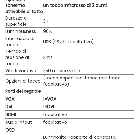
schermo
un tocco infrarosso di 2 punti
attivabile al tatto
Durezza di
3H
superficie
Luminousness
90%
Interfaccia di
USB (RS232 facoltativo)
tocco
Tempo di
reazione di
2ms
tocco
Vita lavorativa
>50 milione volte
(tocco capacitivo, tocco resistente
Opzioni di tocco
facoltativo)
Porti del segnale
VGA
1×VGA
DVI
1×DVI
HDMI
facoltativo
Audio in/out
facoltativo
OSD
Luminosità, rapporto di contrasto,