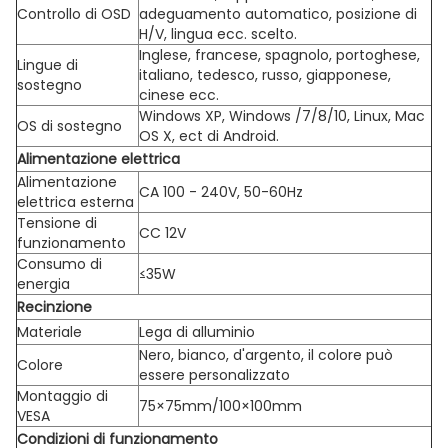
Controllo di OSD
adeguamento automatico, posizione di
H/V, lingua ecc. scelto.
Inglese, francese, spagnolo, portoghese,
Lingue di
italiano, tedesco, russo, giapponese,
sostegno
cinese ecc.
Windows XP, Windows /7/8/10, Linux, Mac
OS di sostegno
OS X, ect di Android.
Alimentazione elettrica
Alimentazione
CA 100 - 240V, 50-60Hz
elettrica esterna
Tensione di
CC 12V
funzionamento
Consumo di
≤35W
energia
Recinzione
Materiale
Lega di alluminio
Nero, bianco, d'argento, il colore può
Colore
essere personalizzato
Montaggio di
75×75mm/100×100mm
VESA
Condizioni di funzionamento