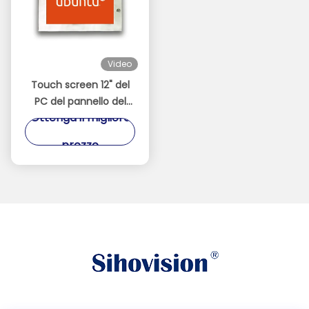
Video
Touch screen 12" del
PC del pannello del
Ottenga il migliore
sistema di Ubuntu IP67
impermeabile per
prezzo
controllo dei processi