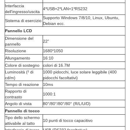
Interfaccia
4*USB+2*LAN+1*RS232
dell'ingresso/uscita
Supporto Windows 7/8/10, Linux, Ubuntu,
Sistema di esercizio
Debian ecc.
Pannello LCD
Dimensione del
22"
pannello
Risoluzione
1680*1050
Allungamento
16:10
Colore di sostegno
colori di 16.7M
Luminosità (² di
1000 pidocchi, luce solare leggibile (400
cd/m)
pidocchi facoltativi)
Tempo di reazione
10ms
Rapporto di
1000:1
contrasto
Angolo di vista
80°/80°/80°/80° (R/L/U/D)
Pannello di tocco
Tipo dello schermo
10 punti di tocco capacitivo
attivabile al tatto