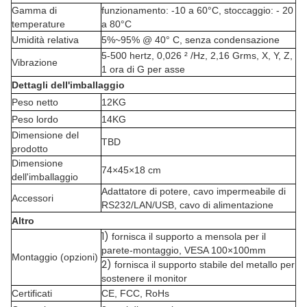
Gamma di
funzionamento: -10 a 60°C, stoccaggio: - 20
temperature
a 80°C
Umidità relativa
5%~95% @ 40° C, senza condensazione
5-500 hertz, 0,026 ² /Hz, 2,16 Grms, X, Y, Z,
Vibrazione
1 ora di G per asse
Dettagli dell'imballaggio
Peso netto
12KG
Peso lordo
14KG
Dimensione del
TBD
prodotto
Dimensione
74×45×18 cm
dell'imballaggio
Adattatore di potere, cavo impermeabile di
Accessori
RS232/LAN/USB, cavo di alimentazione
Altro
1)
fornisca il supporto a mensola per il
parete-montaggio, VESA 100×100mm
Montaggio (opzioni)
2)
fornisca il supporto stabile del metallo per
sostenere il monitor
Certificati
CE, FCC, RoHs