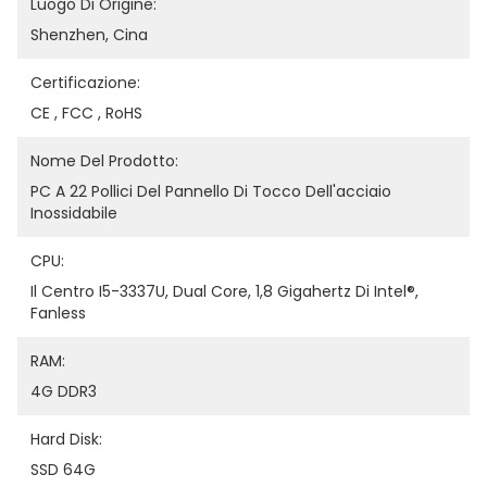
Luogo Di Origine:
Shenzhen, Cina
Certificazione:
CE , FCC , RoHS
Nome Del Prodotto:
PC A 22 Pollici Del Pannello Di Tocco Dell'acciaio 
Inossidabile
CPU:
Il Centro I5-3337U, Dual Core, 1,8 Gigahertz Di Intel®, 
Fanless
RAM:
4G DDR3
Hard Disk:
SSD 64G