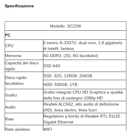
Specificazione
Modello: SC22W
PC
Il centro i5-3337U, dual core, 1,8 gigahertz
CPU
di Intel®, fanless
Memoria
4G DDR3, (2G, 8G facoltativi)
Capacità del disco
SSD 64G
rigido
SSD: 32G, 128GB, 256GB
Disco rigido
facoltativo
HDD: 500GB, 1TB
Grafici integrati CPU HD Graphics e qualità
Grafici
della foto di sostegno 1080p HD
Realtek ALC662, alto audio di definizione
Audio
(HD), linea dentro, linea fuori
Regolatore a bordo di Realtek RTL 8111E
Rete
Gigabit Ethernet
Rete wireless
WIFI