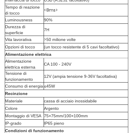
Interfaccia di tocco
USB (RS232 facoltativo)
Tempo di reazione
<8ms>
di tocco
Luminousness
90%
Durezza di
7H
superficie
>
Vita lavorativa
50 milione volte
Opzioni di tocco
(un tocco resistente di 5 cavi facoltativo)
Alimentazione elettrica
Alimentazione
CA 100 - 240V
elettrica esterna
Tensione di
12V (ampia tensione 9-36V facoltativa)
funzionamento
Consumo di energia
≤45W
Recinzione
Materiale
cassa di acciaio inossidabile
Colore
Argento
Montaggio di VESA
75×75mm/100×100mm
IP-grado
IP65 pieno
Condizioni di funzionamento