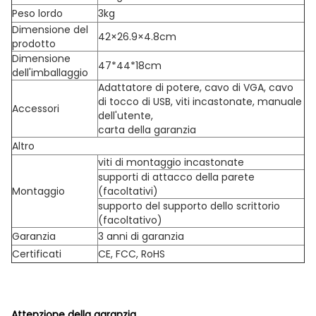
Peso lordo
3kg
Dimensione del
42×26.9×4.8cm
prodotto
Dimensione
47*44*18cm
dell'imballaggio
Adattatore di potere, cavo di VGA, cavo
di tocco di USB, viti incastonate, manuale
Accessori
dell'utente,
carta della garanzia
Altro
viti di montaggio incastonate
supporti di attacco della parete
Montaggio
(facoltativi)
supporto del supporto dello scrittorio
(facoltativo)
Garanzia
3 anni di garanzia
Certificati
CE, FCC, RoHS
Attenzione della garanzia