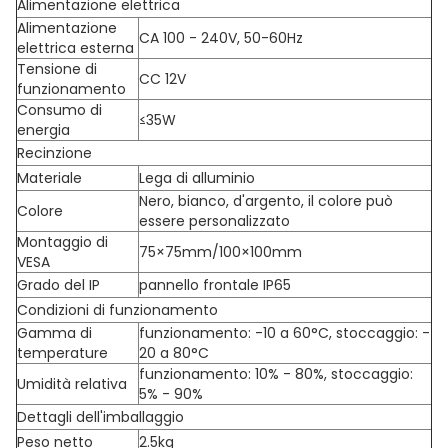
Alimentazione elettrica
Alimentazione
CA 100 - 240V, 50-60Hz
elettrica esterna
Tensione di
CC 12V
funzionamento
Consumo di
≤35W
energia
Recinzione
Materiale
Lega di alluminio
Nero, bianco, d'argento, il colore può
Colore
essere personalizzato
Montaggio di
75×75mm/100×100mm
VESA
Grado del IP
pannello frontale IP65
Condizioni di funzionamento
Gamma di
funzionamento: -10 a 60°C, stoccaggio: -
temperature
20 a 80°C
funzionamento: 10% - 80%, stoccaggio:
Umidità relativa
5% - 90%
Dettagli dell'imballaggio
Peso netto
2.5kg