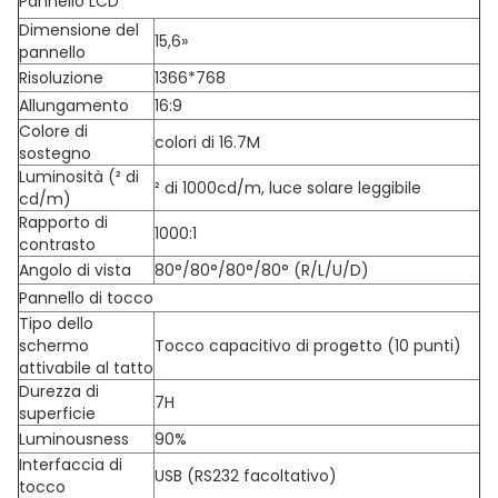
Pannello LCD
Dimensione del
15,6»
pannello
Risoluzione
1366*768
Allungamento
16:9
Colore di
colori di 16.7M
sostegno
Luminosità (² di
² di 1000cd/m, luce solare leggibile
cd/m)
Rapporto di
1000:1
contrasto
Angolo di vista
80°/80°/80°/80° (R/L/U/D)
Pannello di tocco
Tipo dello
schermo
Tocco capacitivo di progetto (10 punti)
attivabile al tatto
Durezza di
7H
superficie
Luminousness
90%
Interfaccia di
USB (RS232 facoltativo)
tocco