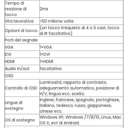
Tempo di
reazione di
2ms
tocco
Vita lavorativa
>50 milione volte
(un tocco irrequieto di 4 o 5 cavi, tocco
Opzioni di tocco
di IR facoltativo)
Porti del segnale
VGA
1×VGA
DVI
1×DVI
HDMI
1×HDMI
Audio in/out
facoltativo
OSD
Luminosità, rapporto di contrasto,
Controllo di OSD
adeguamento automatico, posizione di
H/V, lingua ecc. scelto.
Inglese, francese, spagnolo, portoghese,
Lingue di
italiano, tedesco, russo, giapponese,
sostegno
cinese ecc.
Windows XP, Windows /7/8/10, Linux, Mac
OS di sostegno
OS X, ect di Android.