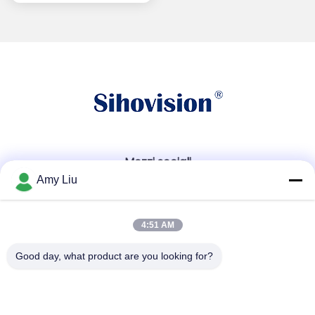
Mezzi sociali
Amy Liu
Contatto rapido
4:51 AM
Telefono
Good day, what product are you looking for?
86-0755-23747569
Email