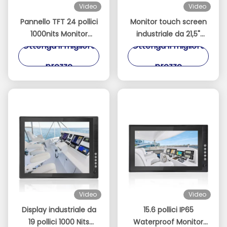
Video
Video
Pannello TFT 24 pollici
Monitor touch screen
1000nits Monitor
industriale da 21,5"
Ottenga il migliore
Ottenga il migliore
Touch Leggibile alla
leggibile alla luce
Luce Solare per Barche
solare a 1000 nit con
prezzo
prezzo
da Pesca, Barche a
optical bonding e alta
Vela e Yacht per la
risoluzione
Navigazione
Video
Video
Display industriale da
15.6 pollici IP65
19 pollici 1000 Nits
Waterproof Monitor