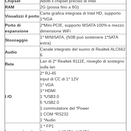
Chipset
Adotti il chipset preciso di Intel
RAM
2G (possa fino a 8G)
Carta grafica integrata di Intel HD, supporto
Visualizzi il porto
1*VGA
Porto di
2*Mini-PCIE, supporto MSATA 100% e mezzo
espansione
dimensione WiFi
1* MINISATA, (N3B può sostenere 1*SATA
Stoccaggio
extra)
Canale integrato del suono di Realtek ALC662
Audio
6
Lan di 2* Realtek 8111E, risveglio di sostegno
Rete
sulla lan
2* RJ-45
input di CC di 1* 12V
1* VGA
1* HDMI
I /O
1 *USB3.0
5 *USB2.0
1 commutatore del *Power
1 COM *RS232
1 *Audio
1 * FP1