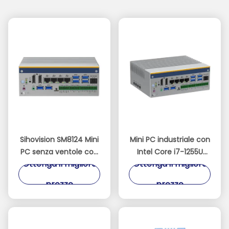
Sihovision SM8124 Mini
Mini PC industriale con
PC senza ventole con
Intel Core i7-1255U
Ottenga il migliore
Ottenga il migliore
Intel i5-1235U, DDR5
DDR5 64GB e Dual-DP
64GB di RAM e
4K Fanless Mini
prezzo
prezzo
montaggio DIN-Rail
Computer
per applicazioni
industriali