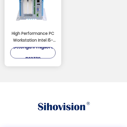
High Performance PC
Workstation Intel i5-
Ottenga il migliore
1235U 32GB DDR4
512GB
prezzo