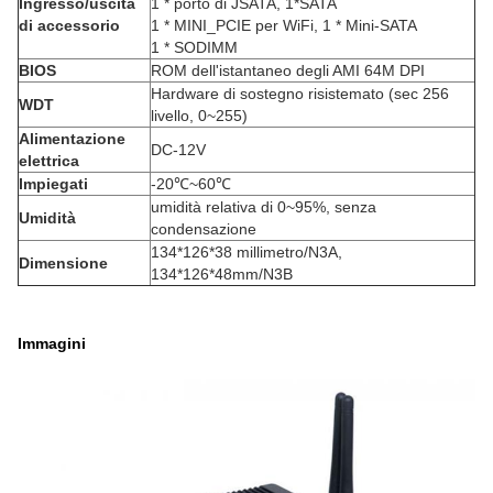
Ingresso/uscita
1 * porto di JSATA, 1*SATA
di accessorio
1 * MINI_PCIE per WiFi, 1 * Mini-SATA
1 * SODIMM
BIOS
ROM dell'istantaneo degli AMI 64M DPI
Hardware di sostegno risistemato (sec 256
WDT
livello, 0~255)
Alimentazione
DC-12V
elettrica
Impiegati
-20℃~60℃
umidità relativa di 0~95%, senza
Umidità
condensazione
134*126*38 millimetro/N3A,
Dimensione
134*126*48mm/N3B
Immagini