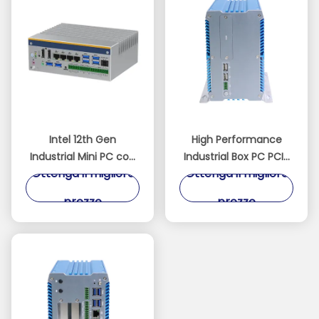
Intel 12th Gen
High Performance
Industrial Mini PC con
Industrial Box PC PCIe
Ottenga il migliore
Ottenga il migliore
2xCANBUS e DIN-Rail
PCI Intel i7-1255U
Mounting Fanless
prezzo
prezzo
Embedded PC