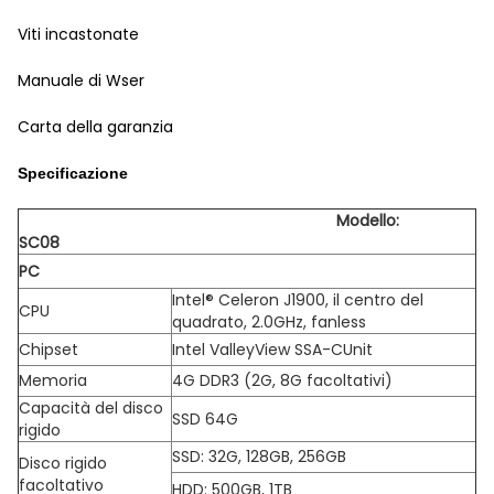
Viti incastonate
Manuale di Wser
Carta della garanzia
Specificazione
Modello:
SC08
PC
Intel® Celeron J1900, il centro del
CPU
quadrato, 2.0GHz, fanless
Chipset
Intel ValleyView SSA-CUnit
Memoria
4G DDR3 (2G, 8G facoltativi)
Capacità del disco
SSD 64G
rigido
SSD: 32G, 128GB, 256GB
Disco rigido
facoltativo
HDD: 500GB, 1TB