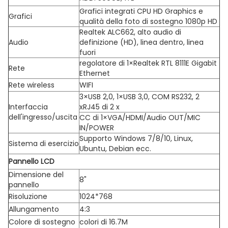
Grafici integrati CPU HD Graphics e
Grafici
qualità della foto di sostegno 1080p HD
Realtek ALC662, alto audio di
Audio
definizione (HD), linea dentro, linea
fuori
regolatore di 1×Realtek RTL 8111E Gigabit
Rete
Ethernet
Rete wireless
WIFI
3×USB 2,0, 1×USB 3,0, COM RS232, 2
Interfaccia
xRJ45 di 2 x
dell'ingresso/uscita
CC di 1×VGA/HDMI/Audio OUT/MIC
IN/POWER
Supporto Windows 7/8/10, Linux,
Sistema di esercizio
Ubuntu, Debian ecc.
Pannello LCD
Dimensione del
8"
pannello
Risoluzione
1024*768
Allungamento
4:3
Colore di sostegno
colori di 16.7M