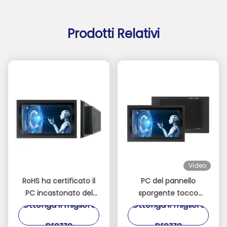
Prodotti Relativi
Video
RoHS ha certificato il
PC del pannello
PC incastonato del
sporgente tocco
Ottenga il migliore
Ottenga il migliore
pannello di tocco con i
capacitivo industriale
porti
con stoccaggio dello
prezzo
prezzo