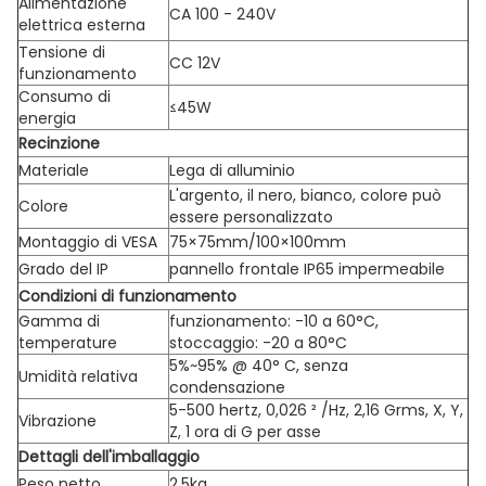
Alimentazione
CA 100 - 240V
elettrica esterna
Tensione di
CC 12V
funzionamento
Consumo di
≤45W
energia
Recinzione
Materiale
Lega di alluminio
L'argento, il nero, bianco, colore può
Colore
essere personalizzato
Montaggio di VESA
75×75mm/100×100mm
Grado del IP
pannello frontale IP65 impermeabile
Condizioni di funzionamento
Gamma di
funzionamento: -10 a 60°C,
temperature
stoccaggio: -20 a 80°C
5%~95% @ 40° C, senza
Umidità relativa
condensazione
5-500 hertz, 0,026 ² /Hz, 2,16 Grms, X, Y,
Vibrazione
Z, 1 ora di G per asse
Dettagli dell'imballaggio
Peso netto
2.5kg