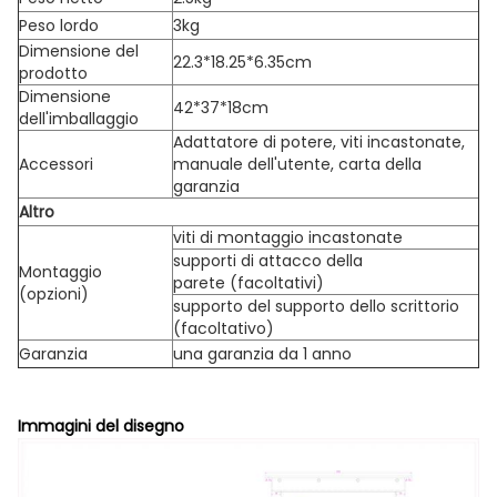
Peso lordo
3kg
Dimensione del
22.3*18.25*6.35cm
prodotto
Dimensione
42*37*18cm
dell'imballaggio
Adattatore di potere, viti incastonate,
Accessori
manuale dell'utente, carta della
garanzia
Altro
viti di montaggio incastonate
supporti di attacco della
Montaggio
parete (facoltativi)
(opzioni)
supporto del supporto dello scrittorio
(facoltativo)
Garanzia
una garanzia da 1 anno
Immagini del disegno