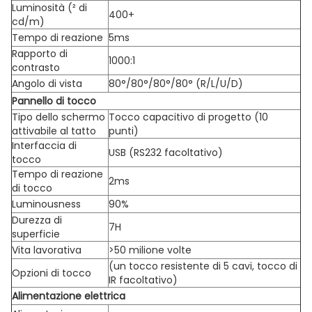
Luminosità (² di
400+
cd/m)
Tempo di reazione
5ms
Rapporto di
1000:1
contrasto
Angolo di vista
80°/80°/80°/80° (R/L/U/D)
Pannello di tocco
Tipo dello schermo
Tocco capacitivo di progetto (10
attivabile al tatto
punti)
Interfaccia di
USB (RS232 facoltativo)
tocco
Tempo di reazione
2ms
di tocco
Luminousness
90%
Durezza di
7H
superficie
Vita lavorativa
>50 milione volte
(un tocco resistente di 5 cavi, tocco di
Opzioni di tocco
IR facoltativo)
Alimentazione elettrica