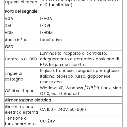
Opzioni di tocco
di IR facoltativo)
Porti del segnale
VGA
1×VGA
DVI
1×DVI
HDMI
1×HDMI
Audio in/out
facoltativo
OSD
Luminosità, rapporto di contrasto,
Controllo di OSD
adeguamento automatico, posizione di
H/V, lingua ecc. scelto.
Inglese, francese, spagnolo, portoghese,
Lingue di
italiano, tedesco, russo, giapponese,
sostegno
cinese ecc.
Windows XP, Windows /7/8/10, Linux, Mac
OS di sostegno
OS X, ect di Android.
Alimentazione elettrica
Alimentazione
CA 100 - 240V, 50-60Hz
elettrica esterna
Tensione di
CC 24V
funzionamento