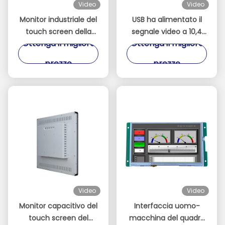
Video
Video
Monitor industriale del
USB ha alimentato il
touch screen della
segnale video a 10,4
Ottenga il migliore
Ottenga il migliore
struttura aperta di
pollici di sostegno di
luminosità alta per il
TFT del monitor del
prezzo
prezzo
chiosco all'aperto
touch screen della
pagina aperta
Video
Video
Monitor capacitivo del
Interfaccia uomo-
touch screen del
macchina del quadro