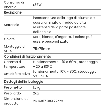
Consumo di
≤35W
energia
Recinzione
incastonatura della lega di alluminio +
cassa laminata a freddo ad alta
Materiale
resistenza della parte posteriore
dell'acciaio
Nero, bianco, d'argento, il colore può
Colore
essere personalizzato
Montaggio di
75×75mm
VESA
Condizioni di funzionamento
Gamma di
funzionamento: -10 a 60°C, stoccaggio:
temperature
- 20 a 80°C
funzionamento: 10% - 80%, stoccaggio:
Umidità relativa
5% - 90%
Dettagli dell'imballaggio
Peso netto
1.5kg
Peso lordo
2kg
Dimensione del
26.14×17.9×3.22cm
prodotto