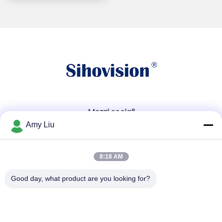
Mezzi sociali
Amy Liu
Contatto rapido
8:18 AM
Telefono
Good day, what product are you looking for?
86-0755-23747569
Email
info@sihovision.com