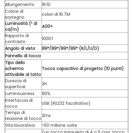
Allungamento
16:10
Colore di
colori di 16.7M
sostegno
Luminosità (² di
400+
cd/m)
Rapporto di
1000:1
contrasto
Angolo di vista
89°/89°/89°/89° (R/L/U/D)
Pannello di tocco
Tipo dello
schermo
Tocco capacitivo di progetto (10 punti)
attivabile al tatto
Durezza di
3H
superficie
Luminousness
90%
Interfaccia di
USB (RS232 facoltativo)
tocco
Tempo di
2ms
reazione di tocco
Vita lavorativa
>50 milione volte
(un tocco irrequieto di 4 o 5 cavi, tocco