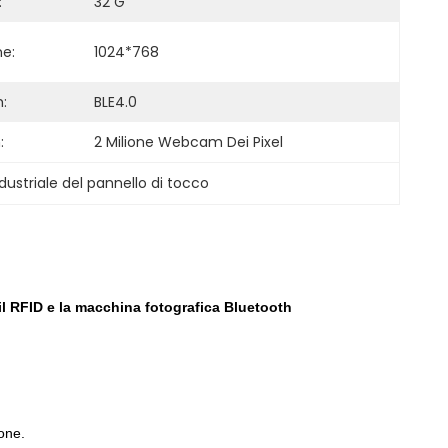
:
32 G
ne:
1024*768
:
BLE4.0
:
2 Milione Webcam Dei Pixel
ustriale del pannello di tocco
 il RFID e la macchina fotografica Bluetooth
ione.