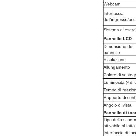
Webcam
Interfaccia
dell'ingresso/usc
Sistema di eserc
Pannello LCD
Dimensione del
pannello
Risoluzione
Allungamento
Colore di sosteg
Luminosità (² di 
Tempo di reazio
Rapporto di cont
Angolo di vista
Pannello di toc
Tipo dello scher
attivabile al tatto
Interfaccia di to