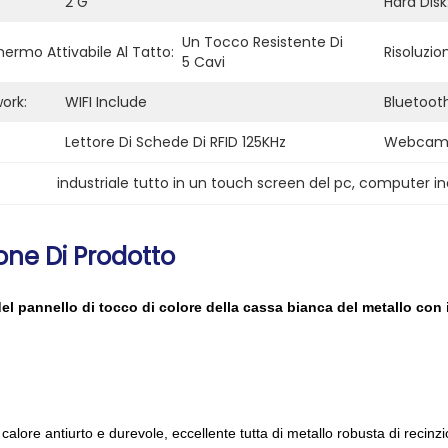
2 G
Hard Disk
Un Tocco Resistente Di 
hermo Attivabile Al Tatto:
Risoluzio
5 Cavi
ork:
WIFI Include
Bluetooth
Lettore Di Schede Di RFID 125KHz
Webcam
industriale tutto in un touch screen del pc
, 
computer ind
one Di Prodotto
del pannello di tocco di colore della cassa bianca del metallo con
 calore antiurto e durevole, eccellente tutta di metallo robusta di recinz