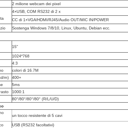
2 milione webcam dei pixel
4×USB, COM RS232 di 2 x
ita
CC di 1×VGA/HDMI/RJ45/Audio OUT/MIC IN/POWER
izio
Sostenga Windows 7/8/10, Linux, Ubuntu, Debian ecc.
15"
1024*768
4:3
no
colori di 16.7M
cd/m)
400+
ne
5ms
rasto
1000:1
80°/80°/80°/80° (R/L/U/D)
co
mo
un tocco resistente di 5 cavi
cco
USB (RS232 facoltativi)