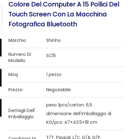
Colore Del Computer A 15 Pollici Del
Touch Screen Con La Macchina
Fotografica Bluetooth
Marchio:
Shinho
Numero Di
SC15
Modello:
Moq:
1 pezzo
Prezzo:
Negoziabile
peso 1pcs/carton: 6,5
Dettagli Dell'
dimensione dell'imballaggio di
Imballaggio:
KG/pcs: 47×43.5×18 cm
T/T, Paypal, L/C, D/A, D/P,
Condizioni Di