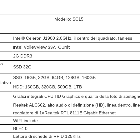
Modello: SC15
Intel® Celeron J1900 2.0GHz, il centro del quadrato, fanless
Intel ValleyView SSA-CUnit
2G DDR3
co
SSD 32G
SSD: 16GB, 32GB, 64GB, 128GB, 160GB
tativo
HDD: 160GB, 320GB, 500GB, 1TB
Grafici integrati CPU HD Graphics e qualità della foto di soste
Realtek ALC662, alto audio di definizione (HD), linea dentro, line
regolatore di 1×Realtek RTL 8111E Gigabit Ethernet
WIFI include
BLE4.0
Lettore di schede di RFID 125KHz