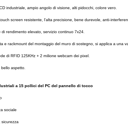
D industriale, ampio angolo di visione, alti pidocchi, colore vero.
l touch screen resistente, l'alta precisione, bene durevole, anti-interfere
di rendimento elevato, servizio continuo 7x24.
ta e rackmount del montaggio del muro di sostegno, si applica a una v
ede di RFID 125KHz + 2 milione webcam dei pixel.
 bello aspetto.
ustriali a 15 pollici del PC del pannello di tocco
o
za sociale
a sicurezza