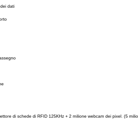
dei dati
orto
rassegno
ne
lettore di schede di RFID 125KHz + 2 milione webcam dei pixel. (5 milio