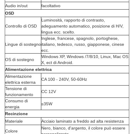
Audio in/out
facoltativo
OSD
Luminosità, rapporto di contrasto,
Controllo di OSD
adeguamento automatico, posizione di H/V,
lingua ecc. scelto.
Inglese, francese, spagnolo, portoghese,
Lingue di sostegno
italiano, tedesco, russo, giapponese, cinese
ecc.
Windows XP, Windows /7/8/10, Linux, Mac OS
OS di sostegno
X, ect di Android.
Alimentazione elettrica
Alimentazione
CA 100 - 240V, 50-60Hz
elettrica esterna
Tensione di
CC 12V
funzionamento
Consumo di
≤35W
energia
Recinzione
Materiale
Acciaio laminato a freddo ad alta resistenza
Nero, bianco, d'argento, il colore può essere
Colore