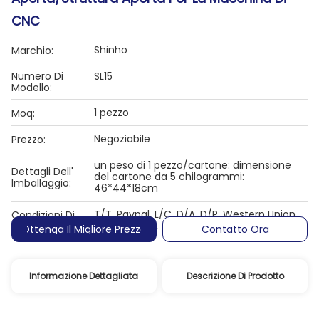
CNC
Shinho
Marchio:
Numero Di
SL15
Modello:
1 pezzo
Moq:
Negoziabile
Prezzo:
un peso di 1 pezzo/cartone: dimensione
Dettagli Dell'
del cartone da 5 chilogrammi:
Imballaggio:
46*44*18cm
T/T, Paypal, L/C, D/A, D/P, Western Union,
Condizioni Di
MoneyGram,
Pagamento:
Ottenga Il Migliore Prezzo
Contatto Ora
Informazione Dettagliata
Descrizione Di Prodotto