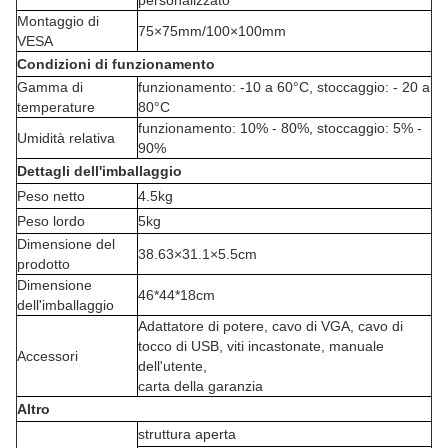
personalizzato
Montaggio di
75×75mm/100×100mm
VESA
Condizioni di funzionamento
Gamma di
funzionamento: -10 a 60°C, stoccaggio: - 20 a
temperature
80°C
funzionamento: 10% - 80%, stoccaggio: 5% -
Umidità relativa
90%
Dettagli dell'imballaggio
Peso netto
4.5kg
Peso lordo
5kg
Dimensione del
38.63×31.1×5.5cm
prodotto
Dimensione
46*44*18cm
dell'imballaggio
Adattatore di potere, cavo di VGA, cavo di
tocco di USB, viti incastonate, manuale
Accessori
dell'utente,
carta della garanzia
Altro
struttura aperta