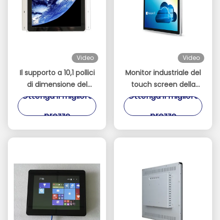
Video
Video
Il supporto a 10,1 pollici
Monitor industriale del
di dimensione del
touch screen della
Ottenga il migliore
Ottenga il migliore
monitor capacitivo
struttura aperta di
d'argento di tocco ha
luminosità alta per il
prezzo
prezzo
incastonato il
chiosco all'aperto
montaggio