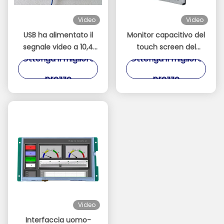
Video
Video
USB ha alimentato il
Monitor capacitivo del
segnale video a 10,4
touch screen del
Ottenga il migliore
Ottenga il migliore
pollici di sostegno di
monitor LCD a 15 pollici
TFT del monitor del
della pagina aperta di
prezzo
prezzo
touch screen della
Sihovision
pagina aperta
Video
Interfaccia uomo-