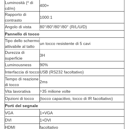
Luminosità (² di
400+
cd/m)
Rapporto di
1000:1
contrasto
Angolo di vista
80°/80°/80°/80° (R/L/U/D)
Pannello di tocco
Tipo dello schermo
un tocco resistente di 5 cavi
attivabile al tatto
Durezza di
3H
superficie
Luminousness
90%
Interfaccia di tocco
USB (RS232 facoltativo)
Tempo di reazione
2ms
di tocco
>
Vita lavorativa
35 milione volte
Opzioni di tocco
(tocco capacitivo, tocco di IR facoltativo)
Porti del segnale
VGA
1×VGA
DVI
1×DVI
HDMI
facoltativo